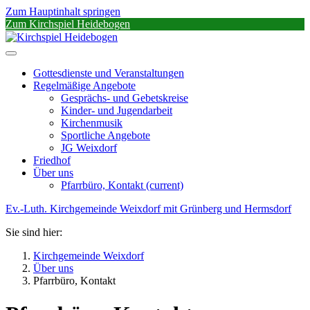
Zum Hauptinhalt springen
Zum Kirchspiel Heidebogen
Gottesdienste und Veranstaltungen
Regelmäßige Angebote
Gesprächs- und Gebetskreise
Kinder- und Jugendarbeit
Kirchenmusik
Sportliche Angebote
JG Weixdorf
Friedhof
Über uns
Pfarrbüro, Kontakt
(current)
Ev.-Luth. Kirchgemeinde Weixdorf mit Grünberg und Hermsdorf
Sie sind hier:
Kirchgemeinde Weixdorf
Über uns
Pfarrbüro, Kontakt