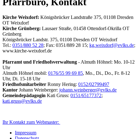
Pfarrbüro, Kontakt
Kirche Weixdorf:
Königsbrücker Landstraße 375, 01108 Dresden
OT Weixdorf
Kirche Grünberg:
Lausaer Straße, 01458 Ottendorf-Okrilla OT
Grünberg
Königsbrücker Landstr. 375, 01108 Dresden OT Weixdorf
Tel.:
0351/880 52 28
; Fax: 0351/889 28 15;
kg.weixdorf@evlks.de
;
www.kirche-weixdorf.de
Pfarramt und Friedhofsverwaltung
- Almuth Höhnel: Mo. 10-12
Uhr
Almuth Höhnel mobil:
0176/55 99 69 85
, Mo., Di., Do., Fr. 8-12
Uhr, Di. 15-18 Uhr
Friedhofsmitarbeiter
Ronny Hering:
0152/02799497
Kantor
Johann Weinberger:
johann.weinberger@evlks.de
Gemeindepädagogin
Kati Gruss:
0151/65177372
;
kati.gruss@evlks.de
Ihr Kontakt zum Webmaster:
Impressum
Datenschutz